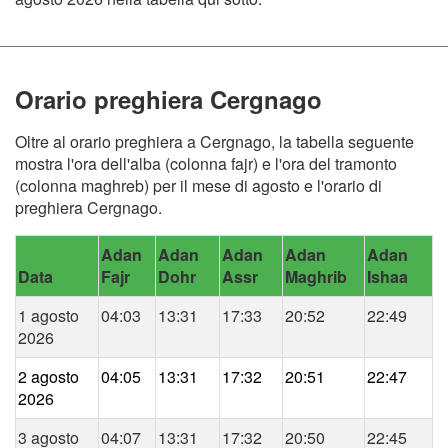
Orario preghiera Cergnago
Oltre al orario preghiera a Cergnago, la tabella seguente
mostra l'ora dell'alba (colonna fajr) e l'ora del tramonto
(colonna maghreb) per il mese di agosto e l'orario di
preghiera Cergnago.
Adan
Adan
Adan
Adan
Adan
Data
Fajr
Dohr
Assr
Maghrib
Ishaa
1 agosto
04:03
13:31
17:33
20:52
22:49
2026
2 agosto
04:05
13:31
17:32
20:51
22:47
2026
3 agosto
04:07
13:31
17:32
20:50
22:45