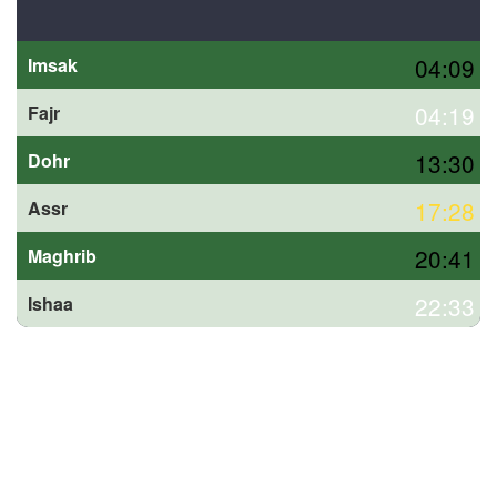
04:09
Imsak
04:19
Fajr
13:30
Dohr
17:28
Assr
20:41
Maghrib
22:33
Ishaa