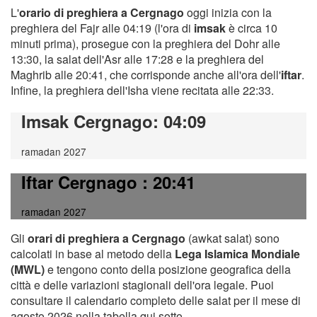
L'
orario di preghiera a Cergnago
oggi inizia con la
preghiera del Fajr alle 04:19 (l'ora di
imsak
è circa 10
minuti prima), prosegue con la preghiera del Dohr alle
13:30, la salat dell'Asr alle 17:28 e la preghiera del
Maghrib alle 20:41, che corrisponde anche all'ora dell'
iftar
.
Infine, la preghiera dell'Isha viene recitata alle 22:33.
Imsak Cergnago
: 04:09
ramadan 2027
Iftar Cergnago
: 20:41
ramadan 2027
Gli
orari di preghiera a Cergnago
(awkat salat) sono
calcolati in base al metodo della
Lega Islamica Mondiale
(MWL)
e tengono conto della posizione geografica della
città e delle variazioni stagionali dell'ora legale. Puoi
consultare il calendario completo delle salat per il mese di
agosto 2026 nella tabella qui sotto.