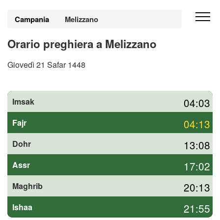
Campania
Melizzano
Orario preghiera a Melizzano
Giovedì 21 Safar 1448
04:03
Imsak
04:13
Fajr
13:08
Dohr
17:02
Assr
20:13
Maghrib
21:55
Ishaa