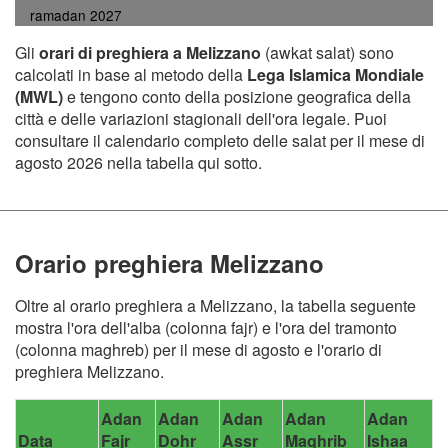
ramadan 2027
Gli
orari di preghiera a Melizzano
(awkat salat) sono
calcolati in base al metodo della
Lega Islamica Mondiale
(MWL)
e tengono conto della posizione geografica della
città e delle variazioni stagionali dell'ora legale. Puoi
consultare il calendario completo delle salat per il mese di
agosto 2026 nella tabella qui sotto.
Orario preghiera Melizzano
Oltre al orario preghiera a Melizzano, la tabella seguente
mostra l'ora dell'alba (colonna fajr) e l'ora del tramonto
(colonna maghreb) per il mese di agosto e l'orario di
preghiera Melizzano.
Adan
Adan
Adan
Adan
Adan
Data
Fajr
Dohr
Assr
Maghrib
Ishaa