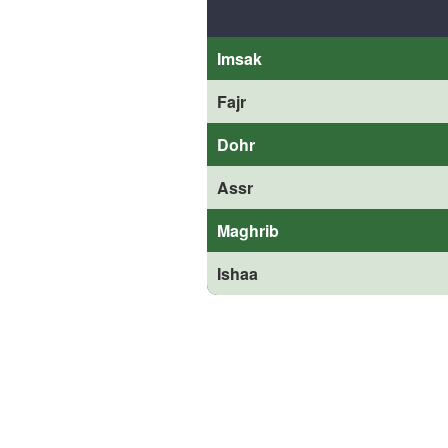
Imsak
Fajr
Dohr
Assr
Maghrib
Ishaa