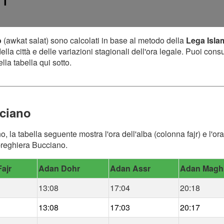
11
o
(awkat salat) sono calcolati in base al metodo della
Lega Isla
lla città e delle variazioni stagionali dell'ora legale. Puoi cons
lla tabella qui sotto.
cciano
o, la tabella seguente mostra l'ora dell'alba (colonna fajr) e l'
 preghiera Bucciano.
ajr
Adan Dohr
Adan Assr
Adan Magh
13:08
17:04
20:18
13:08
17:03
20:17