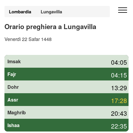
Lombardia
Lungavilla
Orario preghiera a Lungavilla
Venerdì 22 Safar 1448
04:05
Imsak
04:15
Fajr
13:29
Dohr
17:28
Assr
20:43
Maghrib
22:35
Ishaa