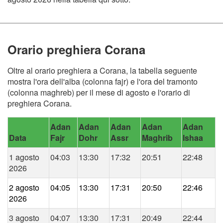
Orario preghiera Corana
Oltre al orario preghiera a Corana, la tabella seguente
mostra l'ora dell'alba (colonna fajr) e l'ora del tramonto
(colonna maghreb) per il mese di agosto e l'orario di
preghiera Corana.
Adan
Adan
Adan
Adan
Adan
Data
Fajr
Dohr
Assr
Maghrib
Ishaa
1 agosto
04:03
13:30
17:32
20:51
22:48
2026
2 agosto
04:05
13:30
17:31
20:50
22:46
2026
3 agosto
04:07
13:30
17:31
20:49
22:44