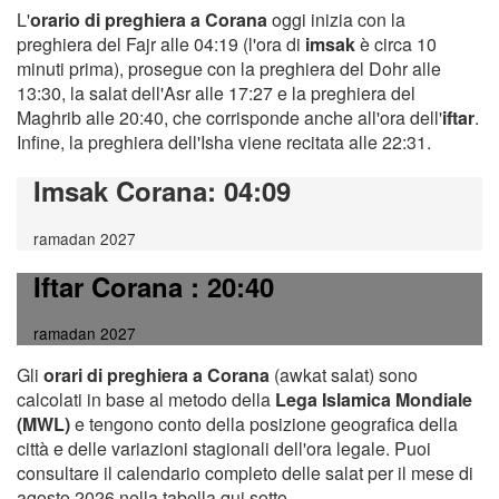
L'
orario di preghiera a Corana
oggi inizia con la
preghiera del Fajr alle 04:19 (l'ora di
imsak
è circa 10
minuti prima), prosegue con la preghiera del Dohr alle
13:30, la salat dell'Asr alle 17:27 e la preghiera del
Maghrib alle 20:40, che corrisponde anche all'ora dell'
iftar
.
Infine, la preghiera dell'Isha viene recitata alle 22:31.
Imsak Corana
: 04:09
ramadan 2027
Iftar Corana
: 20:40
ramadan 2027
Gli
orari di preghiera a Corana
(awkat salat) sono
calcolati in base al metodo della
Lega Islamica Mondiale
(MWL)
e tengono conto della posizione geografica della
città e delle variazioni stagionali dell'ora legale. Puoi
consultare il calendario completo delle salat per il mese di
agosto 2026 nella tabella qui sotto.