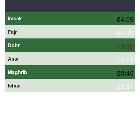
04:09
Imsak
04:19
Fajr
13:30
Dohr
17:27
Assr
20:40
Maghrib
22:31
Ishaa