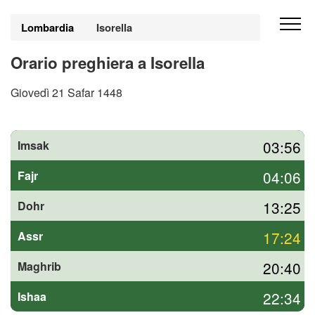
Lombardia
Isorella
Orario preghiera a Isorella
Giovedì 21 Safar 1448
03:56
Imsak
04:06
Fajr
13:25
Dohr
17:24
Assr
20:40
Maghrib
22:34
Ishaa