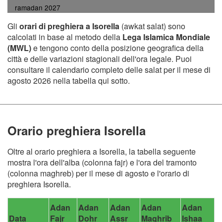
ramadan 2027
Gli
orari di preghiera a Isorella
(awkat salat) sono
calcolati in base al metodo della
Lega Islamica Mondiale
(MWL)
e tengono conto della posizione geografica della
città e delle variazioni stagionali dell'ora legale. Puoi
consultare il calendario completo delle salat per il mese di
agosto 2026 nella tabella qui sotto.
Orario preghiera Isorella
Oltre al orario preghiera a Isorella, la tabella seguente
mostra l'ora dell'alba (colonna fajr) e l'ora del tramonto
(colonna maghreb) per il mese di agosto e l'orario di
preghiera Isorella.
Adan
Adan
Adan
Adan
Adan
Data
Fajr
Dohr
Assr
Maghrib
Ishaa