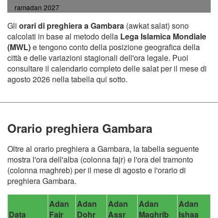
ramadan 2027
Gli
orari di preghiera a Gambara
(awkat salat) sono
calcolati in base al metodo della
Lega Islamica Mondiale
(MWL)
e tengono conto della posizione geografica della
città e delle variazioni stagionali dell'ora legale. Puoi
consultare il calendario completo delle salat per il mese di
agosto 2026 nella tabella qui sotto.
Orario preghiera Gambara
Oltre al orario preghiera a Gambara, la tabella seguente
mostra l'ora dell'alba (colonna fajr) e l'ora del tramonto
(colonna maghreb) per il mese di agosto e l'orario di
preghiera Gambara.
Adan
Adan
Adan
Adan
Adan
Data
Fajr
Dohr
Assr
Maghrib
Ishaa