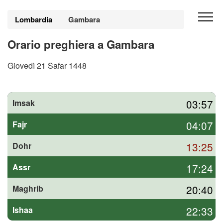
Lombardia
Gambara
Orario preghiera a Gambara
Giovedì 21 Safar 1448
03:57
Imsak
04:07
Fajr
13:25
Dohr
17:24
Assr
20:40
Maghrib
22:33
Ishaa