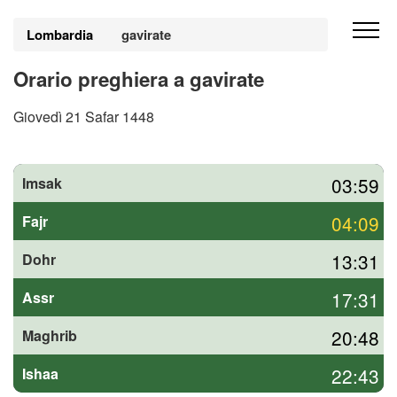
Lombardia
gavirate
Orario preghiera a gavirate
Giovedì 21 Safar 1448
03:59
Imsak
04:09
Fajr
13:31
Dohr
17:31
Assr
20:48
Maghrib
22:43
Ishaa