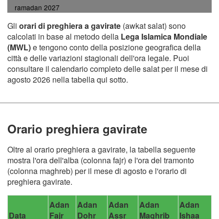
ramadan 2027
Gli
orari di preghiera a gavirate
(awkat salat) sono
calcolati in base al metodo della
Lega Islamica Mondiale
(MWL)
e tengono conto della posizione geografica della
città e delle variazioni stagionali dell'ora legale. Puoi
consultare il calendario completo delle salat per il mese di
agosto 2026 nella tabella qui sotto.
Orario preghiera gavirate
Oltre al orario preghiera a gavirate, la tabella seguente
mostra l'ora dell'alba (colonna fajr) e l'ora del tramonto
(colonna maghreb) per il mese di agosto e l'orario di
preghiera gavirate.
Adan
Adan
Adan
Adan
Adan
Data
Fajr
Dohr
Assr
Maghrib
Ishaa