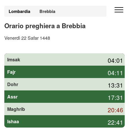
Lombardia
Brebbia
Orario preghiera a Brebbia
Venerdì 22 Safar 1448
04:01
Imsak
04:11
Fajr
13:31
Dohr
17:31
Assr
20:46
Maghrib
22:41
Ishaa