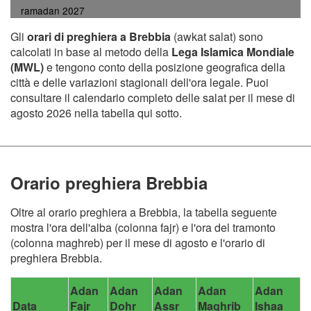
ramadan 2027
Gli
orari di preghiera a Brebbia
(awkat salat) sono
calcolati in base al metodo della
Lega Islamica Mondiale
(MWL)
e tengono conto della posizione geografica della
città e delle variazioni stagionali dell'ora legale. Puoi
consultare il calendario completo delle salat per il mese di
agosto 2026 nella tabella qui sotto.
Orario preghiera Brebbia
Oltre al orario preghiera a Brebbia, la tabella seguente
mostra l'ora dell'alba (colonna fajr) e l'ora del tramonto
(colonna maghreb) per il mese di agosto e l'orario di
preghiera Brebbia.
Adan
Adan
Adan
Adan
Adan
Data
Fajr
Dohr
Assr
Maghrib
Ishaa