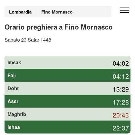
Lombardia
Fino Mornasco
Orario preghiera a Fino Mornasco
Sabato 23 Safar 1448
04:02
Imsak
04:12
Fajr
13:29
Dohr
17:28
Assr
20:43
Maghrib
22:37
Ishaa