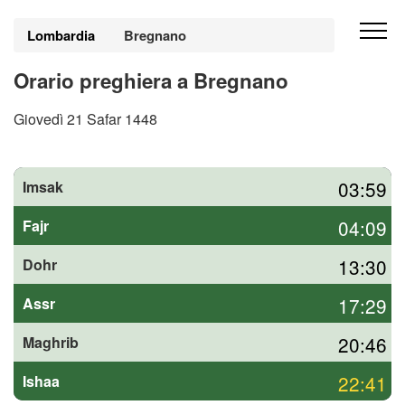
Lombardia
Bregnano
Orario preghiera a Bregnano
Giovedì 21 Safar 1448
03:59
Imsak
04:09
Fajr
13:30
Dohr
17:29
Assr
20:46
Maghrib
22:41
Ishaa