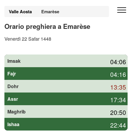
Valle Aosta
Emarèse
Orario preghiera a Emarèse
Venerdì 22 Safar 1448
04:06
Imsak
04:16
Fajr
13:35
Dohr
17:34
Assr
20:50
Maghrib
22:44
Ishaa