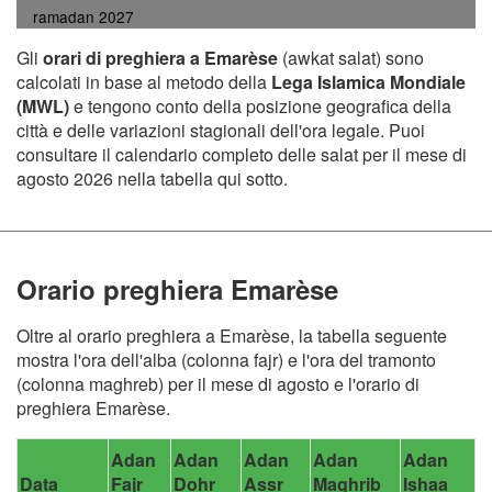
ramadan 2027
Gli
orari di preghiera a Emarèse
(awkat salat) sono
calcolati in base al metodo della
Lega Islamica Mondiale
(MWL)
e tengono conto della posizione geografica della
città e delle variazioni stagionali dell'ora legale. Puoi
consultare il calendario completo delle salat per il mese di
agosto 2026 nella tabella qui sotto.
Orario preghiera Emarèse
Oltre al orario preghiera a Emarèse, la tabella seguente
mostra l'ora dell'alba (colonna fajr) e l'ora del tramonto
(colonna maghreb) per il mese di agosto e l'orario di
preghiera Emarèse.
Adan
Adan
Adan
Adan
Adan
Data
Fajr
Dohr
Assr
Maghrib
Ishaa