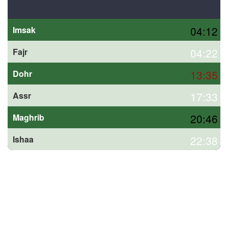
04:12
Imsak
04:22
Fajr
13:35
Dohr
17:33
Assr
20:46
Maghrib
22:38
Ishaa