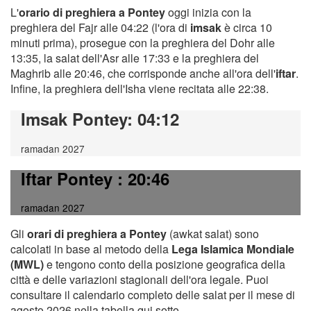
L'
orario di preghiera a Pontey
oggi inizia con la
preghiera del Fajr alle 04:22 (l'ora di
imsak
è circa 10
minuti prima), prosegue con la preghiera del Dohr alle
13:35, la salat dell'Asr alle 17:33 e la preghiera del
Maghrib alle 20:46, che corrisponde anche all'ora dell'
iftar
.
Infine, la preghiera dell'Isha viene recitata alle 22:38.
Imsak Pontey
: 04:12
ramadan 2027
Iftar Pontey
: 20:46
ramadan 2027
Gli
orari di preghiera a Pontey
(awkat salat) sono
calcolati in base al metodo della
Lega Islamica Mondiale
(MWL)
e tengono conto della posizione geografica della
città e delle variazioni stagionali dell'ora legale. Puoi
consultare il calendario completo delle salat per il mese di
agosto 2026 nella tabella qui sotto.