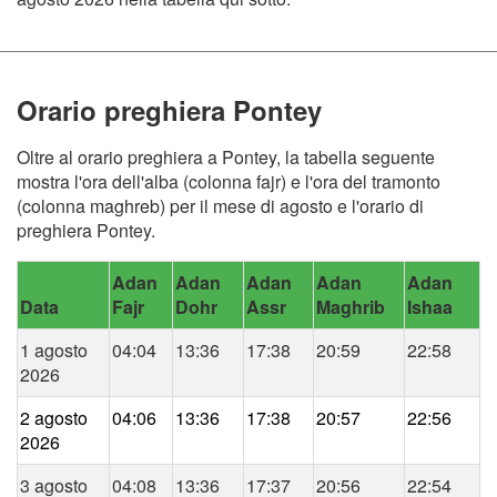
Orario preghiera Pontey
Oltre al orario preghiera a Pontey, la tabella seguente
mostra l'ora dell'alba (colonna fajr) e l'ora del tramonto
(colonna maghreb) per il mese di agosto e l'orario di
preghiera Pontey.
Adan
Adan
Adan
Adan
Adan
Data
Fajr
Dohr
Assr
Maghrib
Ishaa
1 agosto
04:04
13:36
17:38
20:59
22:58
2026
2 agosto
04:06
13:36
17:38
20:57
22:56
2026
3 agosto
04:08
13:36
17:37
20:56
22:54