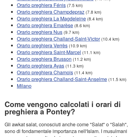
Orario preghiera Fénis
(7.5 km)
Orario preghiera Champdepraz
(7.8 km)
Orario preghiera La Magdeleine
(8.4 km)
Orario preghiera Emarèse
(8.6 km)
Orario preghiera Nus
(9.7 km)
Orario preghiera Challand-Saint-Victor
(10.4 km)
Orario preghiera Verrès
(10.9 km)
Orario preghiera Saint-Marcel
(11.1 km)
Orario preghiera Brusson
(11.2 km)
Orario preghiera Ayas
(11.3 km)
Orario preghiera Chamois
(11.4 km)
Orario preghiera Challand-Saint-Anselme
(11.5 km)
Milano
Come vengono calcolati i orari di
preghiera a Pontey?
Gli awkat salat, conosciuti anche come "Salat" o "Salah",
sono di fondamentale importanza nell'Islam. I musulmani