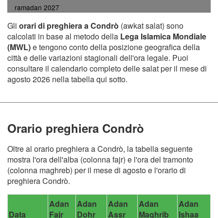
ramadan 2027
Gli
orari di preghiera a Condrò
(awkat salat) sono
calcolati in base al metodo della
Lega Islamica Mondiale
(MWL)
e tengono conto della posizione geografica della
città e delle variazioni stagionali dell'ora legale. Puoi
consultare il calendario completo delle salat per il mese di
agosto 2026 nella tabella qui sotto.
Orario preghiera Condrò
Oltre al orario preghiera a Condrò, la tabella seguente
mostra l'ora dell'alba (colonna fajr) e l'ora del tramonto
(colonna maghreb) per il mese di agosto e l'orario di
preghiera Condrò.
Adan
Adan
Adan
Adan
Adan
Data
Fajr
Dohr
Assr
Maghrib
Ishaa