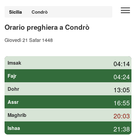
Sicilia
Condrò
Orario preghiera a Condrò
Giovedì 21 Safar 1448
04:14
Imsak
04:24
Fajr
13:05
Dohr
16:55
Assr
20:03
Maghrib
21:38
Ishaa