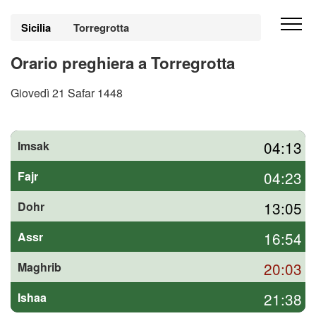
Sicilia
Torregrotta
Orario preghiera a Torregrotta
Giovedì 21 Safar 1448
04:13
Imsak
04:23
Fajr
13:05
Dohr
16:54
Assr
20:03
Maghrib
21:38
Ishaa