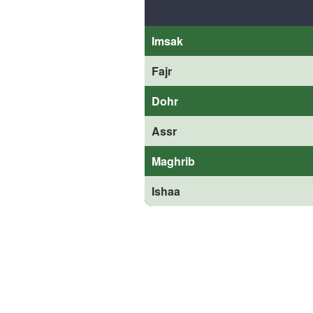
Imsak
Fajr
Dohr
Assr
Maghrib
Ishaa