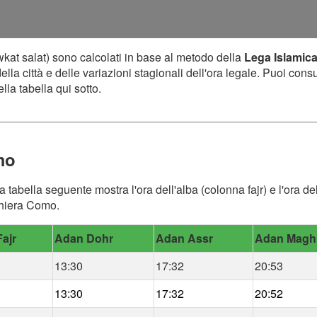
kat salat) sono calcolati in base al metodo della
Lega Islamic
lla città e delle variazioni stagionali dell'ora legale. Puoi cons
lla tabella qui sotto.
mo
a tabella seguente mostra l'ora dell'alba (colonna fajr) e l'ora 
eghiera Como.
ajr
Adan Dohr
Adan Assr
Adan Magh
13:30
17:32
20:53
13:30
17:32
20:52