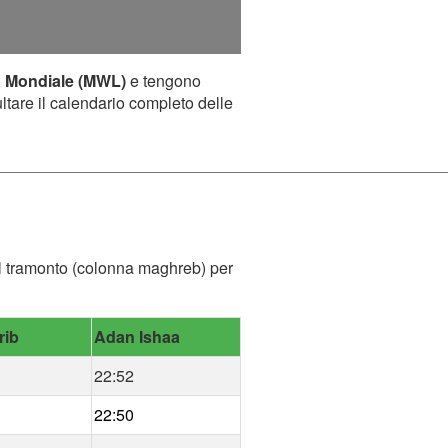
a Mondiale (MWL)
e tengono
ultare il calendario completo delle
del tramonto (colonna maghreb) per
rib
Adan Ishaa
22:52
22:50