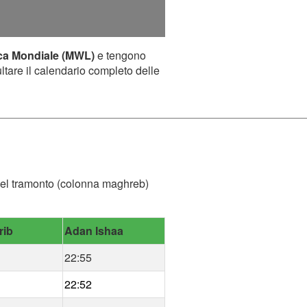
ca Mondiale (MWL)
e tengono
ultare il calendario completo delle
ra del tramonto (colonna maghreb)
rib
Adan Ishaa
22:55
22:52