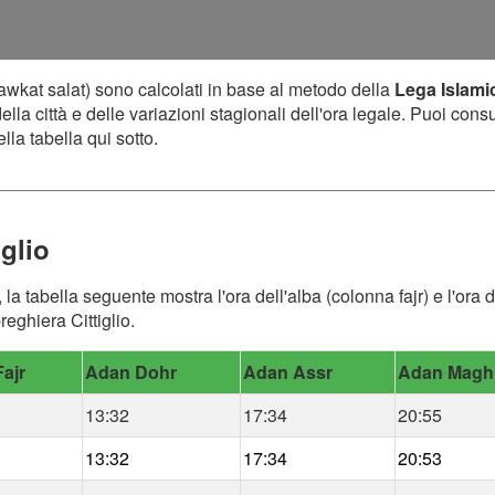
awkat salat) sono calcolati in base al metodo della
Lega Islami
lla città e delle variazioni stagionali dell'ora legale. Puoi cons
lla tabella qui sotto.
iglio
io, la tabella seguente mostra l'ora dell'alba (colonna fajr) e l'o
reghiera Cittiglio.
ajr
Adan Dohr
Adan Assr
Adan Magh
13:32
17:34
20:55
13:32
17:34
20:53