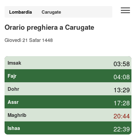
Lombardia
Carugate
Orario preghiera a Carugate
Giovedì 21 Safar 1448
03:58
Imsak
04:08
Fajr
13:29
Dohr
17:28
Assr
20:44
Maghrib
22:39
Ishaa