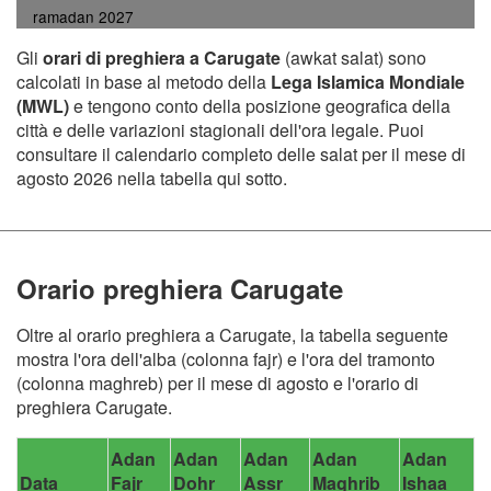
ramadan 2027
Gli
orari di preghiera a Carugate
(awkat salat) sono
calcolati in base al metodo della
Lega Islamica Mondiale
(MWL)
e tengono conto della posizione geografica della
città e delle variazioni stagionali dell'ora legale. Puoi
consultare il calendario completo delle salat per il mese di
agosto 2026 nella tabella qui sotto.
Orario preghiera Carugate
Oltre al orario preghiera a Carugate, la tabella seguente
mostra l'ora dell'alba (colonna fajr) e l'ora del tramonto
(colonna maghreb) per il mese di agosto e l'orario di
preghiera Carugate.
Adan
Adan
Adan
Adan
Adan
Data
Fajr
Dohr
Assr
Maghrib
Ishaa