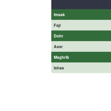
Imsak
Fajr
Dohr
Assr
Maghrib
Ishaa