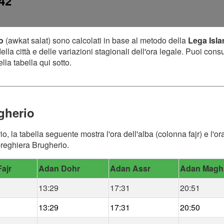
:42
o
(awkat salat) sono calcolati in base al metodo della
Lega Isl
lla città e delle variazioni stagionali dell'ora legale. Puoi cons
lla tabella qui sotto.
gherio
io, la tabella seguente mostra l'ora dell'alba (colonna fajr) e l
 preghiera Brugherio.
ajr
Adan Dohr
Adan Assr
Adan Magh
13:29
17:31
20:51
13:29
17:31
20:50