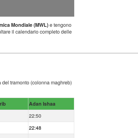
amica Mondiale (MWL)
e tengono
ultare il calendario completo delle
'ora del tramonto (colonna maghreb)
rib
Adan Ishaa
22:50
22:48