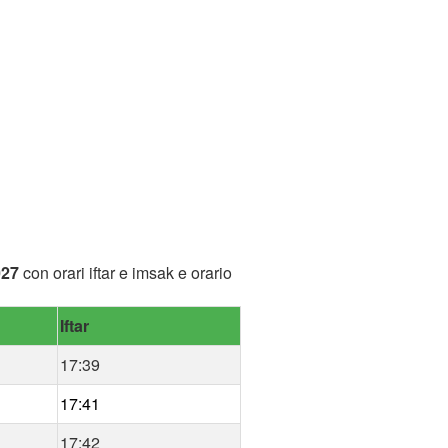
027
con orari iftar e imsak e orario
Iftar
17:39
17:41
17:42