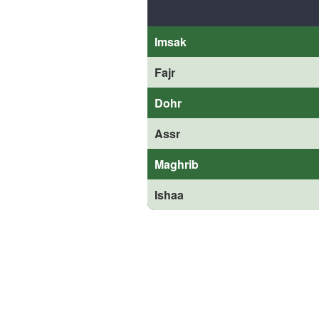
Imsak
Fajr
Dohr
Assr
Maghrib
Ishaa