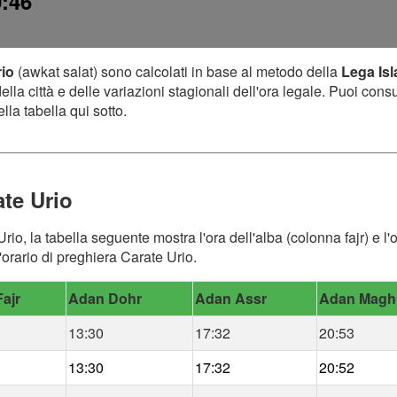
0:46
rio
(awkat salat) sono calcolati in base al metodo della
Lega Is
lla città e delle variazioni stagionali dell'ora legale. Puoi cons
lla tabella qui sotto.
ate Urio
Urio, la tabella seguente mostra l'ora dell'alba (colonna fajr) e l
'orario di preghiera Carate Urio.
ajr
Adan Dohr
Adan Assr
Adan Magh
13:30
17:32
20:53
13:30
17:32
20:52