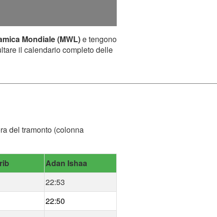
lamica Mondiale (MWL)
e tengono
ultare il calendario completo delle
'ora del tramonto (colonna
rib
Adan Ishaa
22:53
22:50