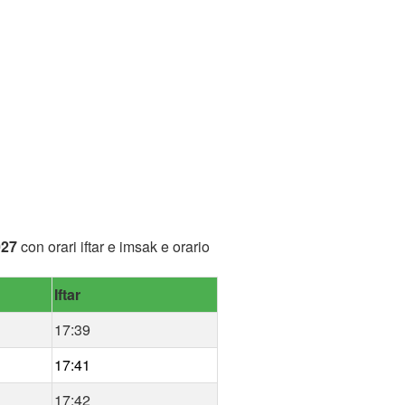
027
con orari iftar e imsak e orario
Iftar
17:39
17:41
17:42