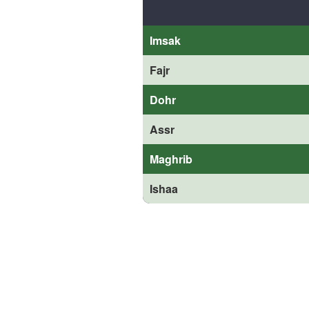
Imsak
Fajr
Dohr
Assr
Maghrib
Ishaa