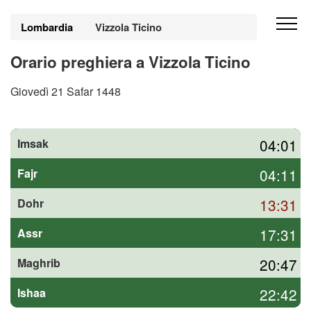
Lombardia
Vizzola Ticino
Orario preghiera a Vizzola Ticino
Giovedì 21 Safar 1448
04:01
Imsak
04:11
Fajr
13:31
Dohr
17:31
Assr
20:47
Maghrib
22:42
Ishaa