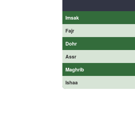
Imsak
Fajr
Dohr
Assr
Maghrib
Ishaa