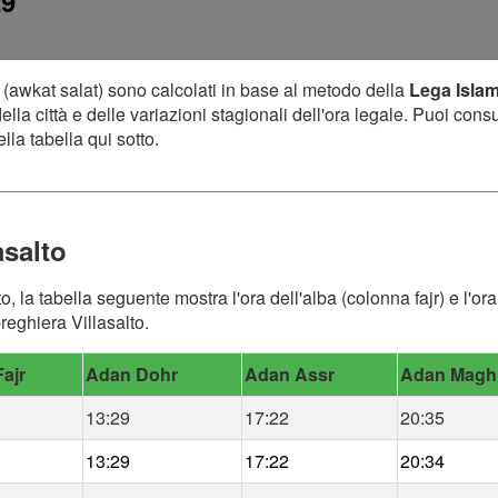
29
(awkat salat) sono calcolati in base al metodo della
Lega Isla
lla città e delle variazioni stagionali dell'ora legale. Puoi cons
lla tabella qui sotto.
asalto
lto, la tabella seguente mostra l'ora dell'alba (colonna fajr) e l'
preghiera Villasalto.
ajr
Adan Dohr
Adan Assr
Adan Magh
13:29
17:22
20:35
13:29
17:22
20:34