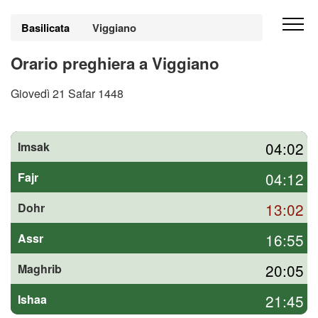
Basilicata
Viggiano
Orario preghiera a Viggiano
Giovedì 21 Safar 1448
04:02
Imsak
04:12
Fajr
13:02
Dohr
16:55
Assr
20:05
Maghrib
21:45
Ishaa