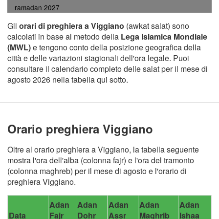
ramadan 2027
Gli
orari di preghiera a Viggiano
(awkat salat) sono
calcolati in base al metodo della
Lega Islamica Mondiale
(MWL)
e tengono conto della posizione geografica della
città e delle variazioni stagionali dell'ora legale. Puoi
consultare il calendario completo delle salat per il mese di
agosto 2026 nella tabella qui sotto.
Orario preghiera Viggiano
Oltre al orario preghiera a Viggiano, la tabella seguente
mostra l'ora dell'alba (colonna fajr) e l'ora del tramonto
(colonna maghreb) per il mese di agosto e l'orario di
preghiera Viggiano.
Adan
Adan
Adan
Adan
Adan
Data
Fajr
Dohr
Assr
Maghrib
Ishaa