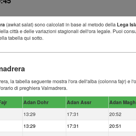
0:45
era
(awkat salat) sono calcolati in base al metodo della
Lega Is
lla città e delle variazioni stagionali dell'ora legale. Puoi cons
lla tabella qui sotto.
madrera
era, la tabella seguente mostra l'ora dell'alba (colonna fajr) e l
'orario di preghiera Valmadrera.
ajr
Adan Dohr
Adan Assr
Adan Magh
13:29
17:31
20:52
13:29
17:31
20:51