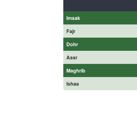
Imsak
Fajr
Dohr
Assr
Maghrib
Ishaa