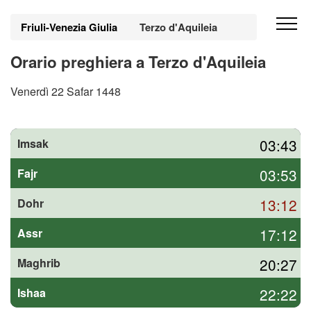
Friuli-Venezia Giulia
Terzo d'Aquileia
Orario preghiera a Terzo d'Aquileia
Venerdì 22 Safar 1448
03:43
Imsak
03:53
Fajr
13:12
Dohr
17:12
Assr
20:27
Maghrib
22:22
Ishaa