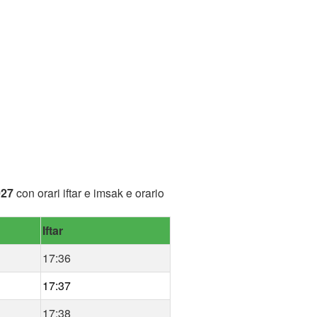
027
con orari iftar e imsak e orario
Iftar
17:36
17:37
17:38