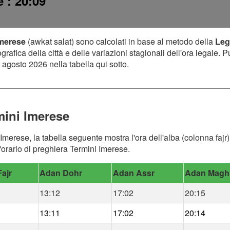
se
: 20:09
Imerese
(awkat salat) sono calcolati in base al metodo della
Leg
afica della città e delle variazioni stagionali dell'ora legale. P
 agosto 2026 nella tabella qui sotto.
mini Imerese
 Imerese, la tabella seguente mostra l'ora dell'alba (colonna fajr
'orario di preghiera Termini Imerese.
ajr
Adan Dohr
Adan Assr
Adan Magh
13:12
17:02
20:15
13:11
17:02
20:14