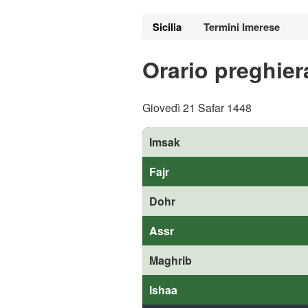
Sicilia
Termini Imerese
Orario preghier
Giovedì 21 Safar 1448
Imsak
Fajr
Dohr
Assr
Maghrib
Ishaa