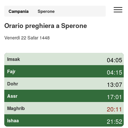
Campania
Sperone
Orario preghiera a Sperone
Venerdì 22 Safar 1448
04:05
Imsak
04:15
Fajr
13:07
Dohr
17:01
Assr
20:11
Maghrib
21:52
Ishaa