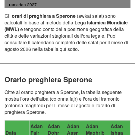
ramadan 2027
Gli
orari di preghiera a Sperone
(awkat salat) sono
calcolati in base al metodo della
Lega Islamica Mondiale
(MWL)
e tengono conto della posizione geografica della
città e delle variazioni stagionali dell'ora legale. Puoi
consultare il calendario completo delle salat per il mese di
agosto 2026 nella tabella qui sotto.
Orario preghiera Sperone
Oltre al orario preghiera a Sperone, la tabella seguente
mostra l'ora dell'alba (colonna fajr) e l'ora del tramonto
(colonna maghreb) per il mese di agosto e l'orario di
preghiera Sperone.
Adan
Adan
Adan
Adan
Adan
Data
Fajr
Dohr
Assr
Maghrib
Ishaa