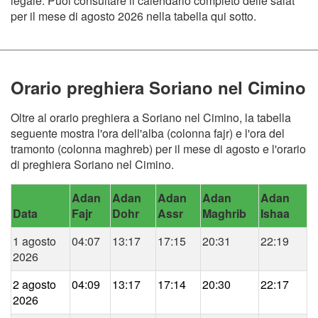
legale. Puoi consultare il calendario completo delle salat
per il mese di agosto 2026 nella tabella qui sotto.
Orario preghiera Soriano nel Cimino
Oltre al orario preghiera a Soriano nel Cimino, la tabella
seguente mostra l'ora dell'alba (colonna fajr) e l'ora del
tramonto (colonna maghreb) per il mese di agosto e l'orario
di preghiera Soriano nel Cimino.
Adan
Adan
Adan
Adan
Adan
Data
Fajr
Dohr
Assr
Maghrib
Ishaa
1 agosto
04:07
13:17
17:15
20:31
22:19
2026
2 agosto
04:09
13:17
17:14
20:30
22:17
2026