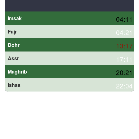
04:11
Imsak
04:21
Fajr
13:17
Dohr
17:11
Assr
20:21
Maghrib
22:04
Ishaa