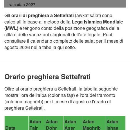
ramadan 2027
Gli
orari di preghiera a Settefrati
(awkat salat) sono
calcolati in base al metodo della
Lega Islamica Mondiale
(MWL)
e tengono conto della posizione geografica della
città e delle variazioni stagionali dell'ora legale. Puoi
consultare il calendario completo delle salat per il mese di
agosto 2026 nella tabella qui sotto.
Orario preghiera Settefrati
Oltre al orario preghiera a Settefrati, la tabella seguente
mostra l'ora dell'alba (colonna fajr) e l'ora del tramonto
(colonna maghreb) per il mese di agosto e l'orario di
preghiera Settefrati.
Adan
Adan
Adan
Adan
Adan
Data
Fajr
Dohr
Assr
Maghrib
Ishaa