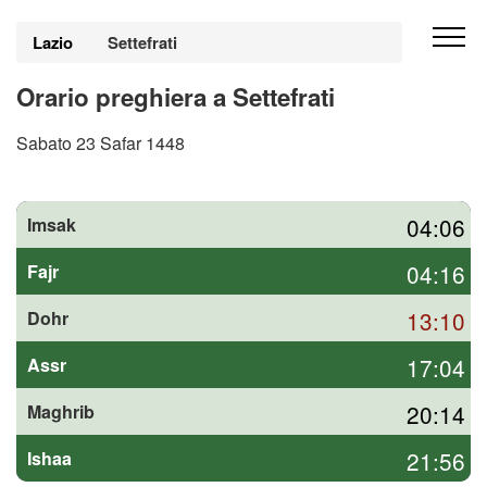
Lazio
Settefrati
Orario preghiera a Settefrati
Sabato 23 Safar 1448
04:06
Imsak
04:16
Fajr
13:10
Dohr
17:04
Assr
20:14
Maghrib
21:56
Ishaa