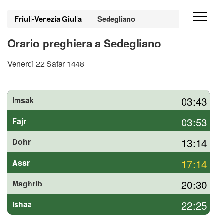
Friuli-Venezia Giulia
Sedegliano
Orario preghiera a Sedegliano
Venerdì 22 Safar 1448
03:43
Imsak
03:53
Fajr
13:14
Dohr
17:14
Assr
20:30
Maghrib
22:25
Ishaa