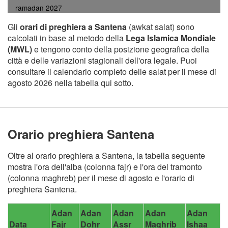
ramadan 2027
Gli
orari di preghiera a Santena
(awkat salat) sono
calcolati in base al metodo della
Lega Islamica Mondiale
(MWL)
e tengono conto della posizione geografica della
città e delle variazioni stagionali dell'ora legale. Puoi
consultare il calendario completo delle salat per il mese di
agosto 2026 nella tabella qui sotto.
Orario preghiera Santena
Oltre al orario preghiera a Santena, la tabella seguente
mostra l'ora dell'alba (colonna fajr) e l'ora del tramonto
(colonna maghreb) per il mese di agosto e l'orario di
preghiera Santena.
Adan
Adan
Adan
Adan
Adan
Data
Fajr
Dohr
Assr
Maghrib
Ishaa