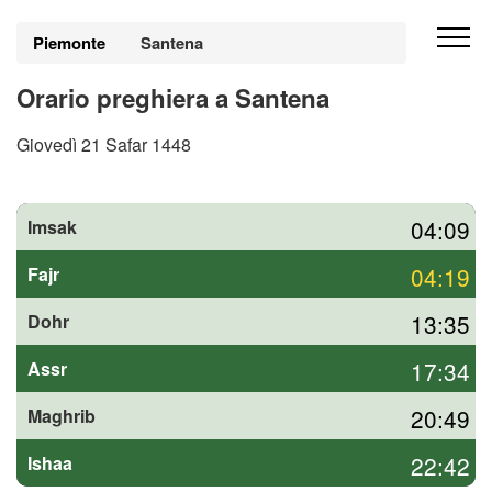
Piemonte
Santena
Orario preghiera a Santena
Giovedì 21 Safar 1448
04:09
Imsak
04:19
Fajr
13:35
Dohr
17:34
Assr
20:49
Maghrib
22:42
Ishaa