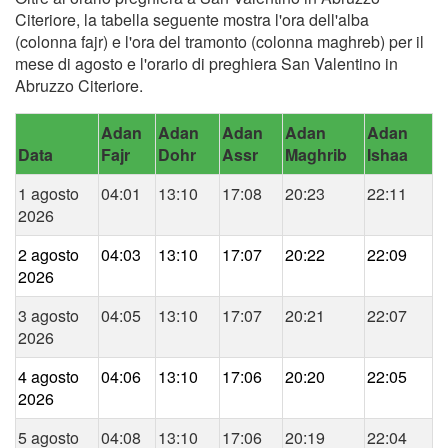
Citeriore, la tabella seguente mostra l'ora dell'alba
(colonna fajr) e l'ora del tramonto (colonna maghreb) per il
mese di agosto e l'orario di preghiera San Valentino in
Abruzzo Citeriore.
Adan
Adan
Adan
Adan
Adan
Data
Fajr
Dohr
Assr
Maghrib
Ishaa
1 agosto
04:01
13:10
17:08
20:23
22:11
2026
2 agosto
04:03
13:10
17:07
20:22
22:09
2026
3 agosto
04:05
13:10
17:07
20:21
22:07
2026
4 agosto
04:06
13:10
17:06
20:20
22:05
2026
5 agosto
04:08
13:10
17:06
20:19
22:04