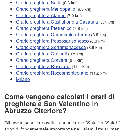
Orario preghiera Salle
(6.6 km)
Orario preghiera Manoppello
(6.8 km)
Orario preghiera Alanno
(7.0 km)
Orario preghiera Castiglione a Casauria
(7.7 km)
Orario preghiera Pietranico
(7.9 km)
Orario preghiera Caramanico Terme
(8.5 km)
Orario preghiera Pescosansonesco
(8.8 km)
Orario preghiera Serramonacesca
(8.9 km)
Orario preghiera Cugnoli
(9.5 km)
Orario preghiera Corvara
(9.5 km)
Orario preghiera Rosciano
(11.1 km)
Orario preghiera Roccamontepiano
(11.2 km)
Milano
Come vengono calcolati i orari di
preghiera a San Valentino in
Abruzzo Citeriore?
Gli awkat salat, conosciuti anche come "Salat" o "Salah",
sono di fondamentale importanza nell'Islam. I musulmani