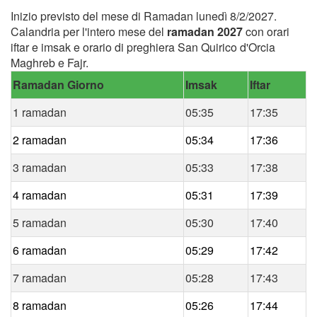
Inizio previsto del mese di Ramadan lunedì 8/2/2027.
Calandria per l'intero mese del
ramadan 2027
con orari
iftar e imsak e orario di preghiera San Quirico d'Orcia
Maghreb e Fajr.
Ramadan Giorno
Imsak
Iftar
1 ramadan
05:35
17:35
2 ramadan
05:34
17:36
3 ramadan
05:33
17:38
4 ramadan
05:31
17:39
5 ramadan
05:30
17:40
6 ramadan
05:29
17:42
7 ramadan
05:28
17:43
8 ramadan
05:26
17:44