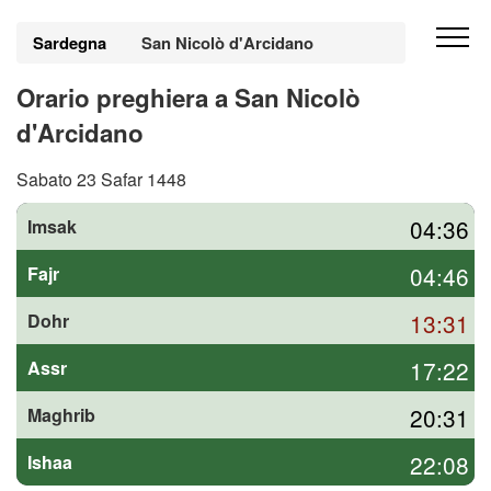
Sardegna
San Nicolò d'Arcidano
Orario preghiera a San Nicolò
d'Arcidano
Sabato 23 Safar 1448
04:36
Imsak
04:46
Fajr
13:31
Dohr
17:22
Assr
20:31
Maghrib
22:08
Ishaa