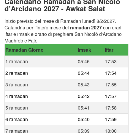
Calendario Ramadan a San Nicolò
d'Arcidano 2027 - Awkat Salat
Inizio previsto del mese di Ramadan lunedì 8/2/2027.
Calandria per l'intero mese del
ramadan 2027
con orari
iftar e imsak e orario di preghiera San Nicolò d'Arcidano
Maghreb e Fajr.
Ramadan Giorno
Imsak
Iftar
1 ramadan
05:45
17:53
2 ramadan
05:44
17:54
3 ramadan
05:43
17:55
4 ramadan
05:42
17:57
5 ramadan
05:41
17:58
6 ramadan
05:40
17:59
7 ramadan
05:39
18:00