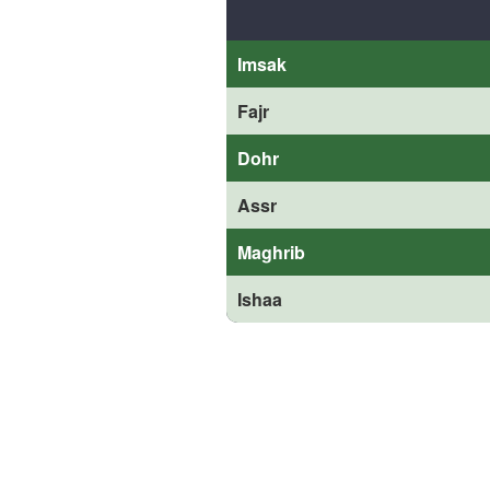
Imsak
Fajr
Dohr
Assr
Maghrib
Ishaa