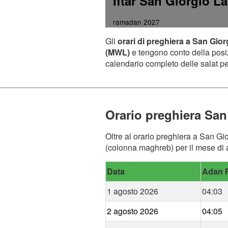
Iftar San Giorgio L
ramadan 2027
Gli
orari di preghiera a San Gio
(MWL)
e tengono conto della posizi
calendario completo delle salat per
Orario preghiera San
Oltre al orario preghiera a San Gio
(colonna maghreb) per il mese di a
Data
Adan F
1 agosto 2026
04:03
2 agosto 2026
04:05