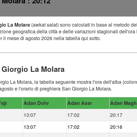
a Molara
: 20:12
rgio La Molara
(awkat salat) sono calcolati in base al metodo de
one geografica della città e delle variazioni stagionali dell'ora 
 il mese di agosto 2026 nella tabella qui sotto.
 Giorgio La Molara
rgio La Molara, la tabella seguente mostra l'ora dell'alba (colonn
gosto e l'orario di preghiera San Giorgio La Molara.
ajr
Adan Dohr
Adan Assr
Adan Magh
13:07
17:02
20:17
13:07
17:02
20:16