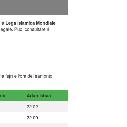
lla
Lega Islamica Mondiale
legale. Puoi consultare il
a fajr) e l'ora del tramonto
rib
Adan Ishaa
22:02
22:00