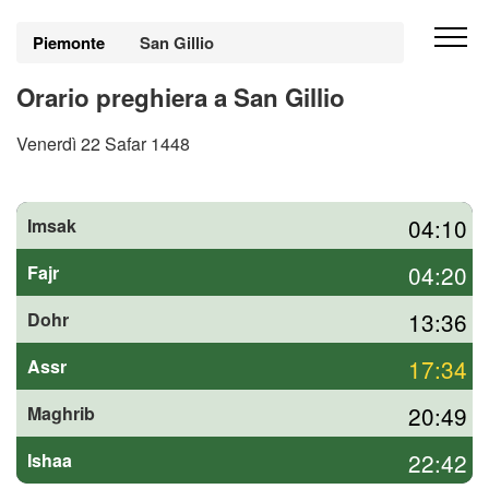
Piemonte
San Gillio
Orario preghiera a San Gillio
Venerdì 22 Safar 1448
04:10
Imsak
04:20
Fajr
13:36
Dohr
17:34
Assr
20:49
Maghrib
22:42
Ishaa