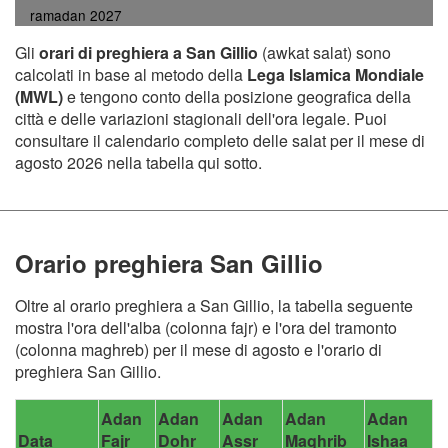
ramadan 2027
Gli
orari di preghiera a San Gillio
(awkat salat) sono
calcolati in base al metodo della
Lega Islamica Mondiale
(MWL)
e tengono conto della posizione geografica della
città e delle variazioni stagionali dell'ora legale. Puoi
consultare il calendario completo delle salat per il mese di
agosto 2026 nella tabella qui sotto.
Orario preghiera San Gillio
Oltre al orario preghiera a San Gillio, la tabella seguente
mostra l'ora dell'alba (colonna fajr) e l'ora del tramonto
(colonna maghreb) per il mese di agosto e l'orario di
preghiera San Gillio.
Adan
Adan
Adan
Adan
Adan
Data
Fajr
Dohr
Assr
Maghrib
Ishaa