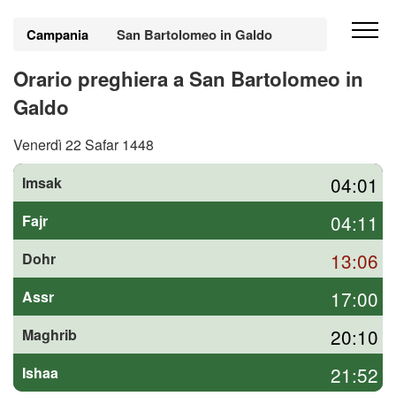
Campania
San Bartolomeo in Galdo
Orario preghiera a San Bartolomeo in
Galdo
Venerdì 22 Safar 1448
04:01
Imsak
04:11
Fajr
13:06
Dohr
17:00
Assr
20:10
Maghrib
21:52
Ishaa