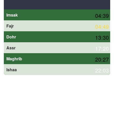
04:39
Imsak
04:49
Fajr
13:30
Dohr
17:20
Assr
20:27
Maghrib
22:03
Ishaa