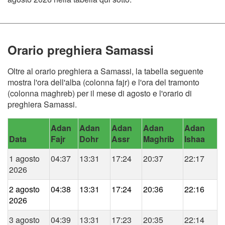
Orario preghiera Samassi
Oltre al orario preghiera a Samassi, la tabella seguente
mostra l'ora dell'alba (colonna fajr) e l'ora del tramonto
(colonna maghreb) per il mese di agosto e l'orario di
preghiera Samassi.
Adan
Adan
Adan
Adan
Adan
Data
Fajr
Dohr
Assr
Maghrib
Ishaa
1 agosto
04:37
13:31
17:24
20:37
22:17
2026
2 agosto
04:38
13:31
17:24
20:36
22:16
2026
3 agosto
04:39
13:31
17:23
20:35
22:14