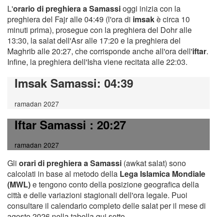
L'
orario di preghiera a Samassi
oggi inizia con la
preghiera del Fajr alle 04:49 (l'ora di
imsak
è circa 10
minuti prima), prosegue con la preghiera del Dohr alle
13:30, la salat dell'Asr alle 17:20 e la preghiera del
Maghrib alle 20:27, che corrisponde anche all'ora dell'
iftar
.
Infine, la preghiera dell'Isha viene recitata alle 22:03.
Imsak Samassi
: 04:39
ramadan 2027
Iftar Samassi
: 20:27
ramadan 2027
Gli
orari di preghiera a Samassi
(awkat salat) sono
calcolati in base al metodo della
Lega Islamica Mondiale
(MWL)
e tengono conto della posizione geografica della
città e delle variazioni stagionali dell'ora legale. Puoi
consultare il calendario completo delle salat per il mese di
agosto 2026 nella tabella qui sotto.