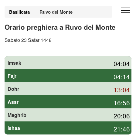
Basilicata
Ruvo del Monte
Orario preghiera a Ruvo del Monte
Sabato 23 Safar 1448
04:04
Imsak
04:14
Fajr
13:04
Dohr
16:56
Assr
20:06
Maghrib
21:46
Ishaa