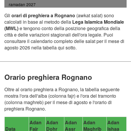
ramadan 2027
Gli
orari di preghiera a Rognano
(awkat salat) sono
calcolati in base al metodo della
Lega Islamica Mondiale
(MWL)
e tengono conto della posizione geografica della
città e delle variazioni stagionali dell'ora legale. Puoi
consultare il calendario completo delle salat per il mese di
agosto 2026 nella tabella qui sotto.
Orario preghiera Rognano
Oltre al orario preghiera a Rognano, la tabella seguente
mostra l'ora dell'alba (colonna fajr) e l'ora del tramonto
(colonna maghreb) per il mese di agosto e l'orario di
preghiera Rognano.
Adan
Adan
Adan
Adan
Adan
Data
Fajr
Dohr
Assr
Maghrib
Ishaa