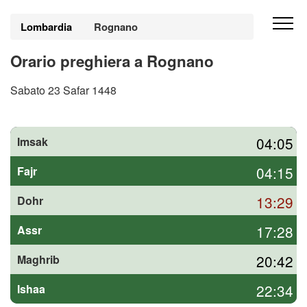
Lombardia
Rognano
Orario preghiera a Rognano
Sabato 23 Safar 1448
04:05
Imsak
04:15
Fajr
13:29
Dohr
17:28
Assr
20:42
Maghrib
22:34
Ishaa