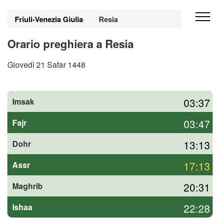
Friuli-Venezia Giulia
Resia
Orario preghiera a Resia
Giovedì 21 Safar 1448
03:37
Imsak
03:47
Fajr
13:13
Dohr
17:13
Assr
20:31
Maghrib
22:28
Ishaa