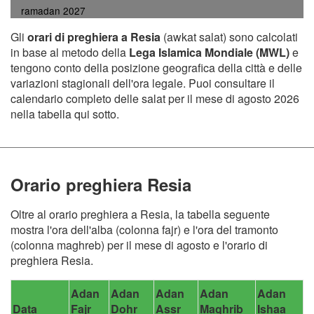
ramadan 2027
Gli
orari di preghiera a Resia
(awkat salat) sono calcolati
in base al metodo della
Lega Islamica Mondiale (MWL)
e
tengono conto della posizione geografica della città e delle
variazioni stagionali dell'ora legale. Puoi consultare il
calendario completo delle salat per il mese di agosto 2026
nella tabella qui sotto.
Orario preghiera Resia
Oltre al orario preghiera a Resia, la tabella seguente
mostra l'ora dell'alba (colonna fajr) e l'ora del tramonto
(colonna maghreb) per il mese di agosto e l'orario di
preghiera Resia.
Adan
Adan
Adan
Adan
Adan
Data
Fajr
Dohr
Assr
Maghrib
Ishaa