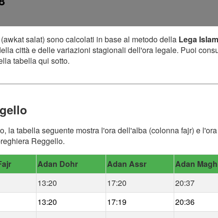
8
(awkat salat) sono calcolati in base al metodo della
Lega Isla
lla città e delle variazioni stagionali dell'ora legale. Puoi cons
lla tabella qui sotto.
gello
o, la tabella seguente mostra l'ora dell'alba (colonna fajr) e l'
 preghiera Reggello.
ajr
Adan Dohr
Adan Assr
Adan Magh
13:20
17:20
20:37
13:20
17:19
20:36