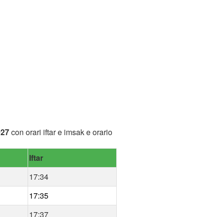
027
con orari iftar e imsak e orario
Iftar
17:34
17:35
17:37