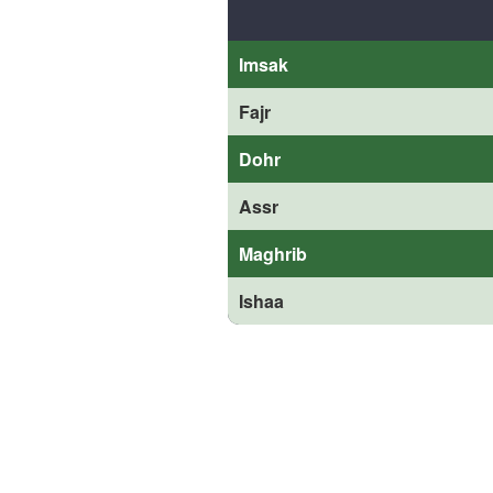
Imsak
Fajr
Dohr
Assr
Maghrib
Ishaa