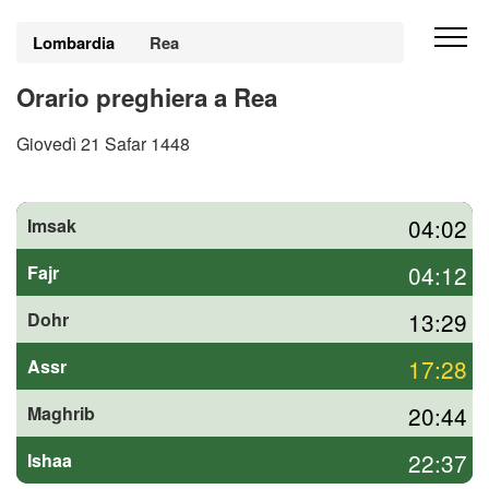
Lombardia
Rea
Orario preghiera a Rea
Giovedì 21 Safar 1448
04:02
Imsak
04:12
Fajr
13:29
Dohr
17:28
Assr
20:44
Maghrib
22:37
Ishaa