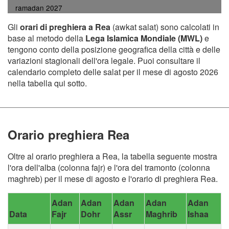
ramadan 2027
Gli
orari di preghiera a Rea
(awkat salat) sono calcolati in
base al metodo della
Lega Islamica Mondiale (MWL)
e
tengono conto della posizione geografica della città e delle
variazioni stagionali dell'ora legale. Puoi consultare il
calendario completo delle salat per il mese di agosto 2026
nella tabella qui sotto.
Orario preghiera Rea
Oltre al orario preghiera a Rea, la tabella seguente mostra
l'ora dell'alba (colonna fajr) e l'ora del tramonto (colonna
maghreb) per il mese di agosto e l'orario di preghiera Rea.
Adan
Adan
Adan
Adan
Adan
Data
Fajr
Dohr
Assr
Maghrib
Ishaa