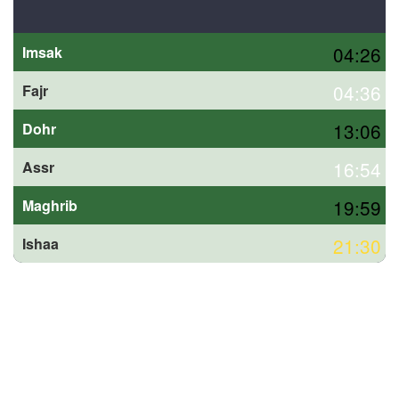
04:26
Imsak
04:36
Fajr
13:06
Dohr
16:54
Assr
19:59
Maghrib
21:30
Ishaa