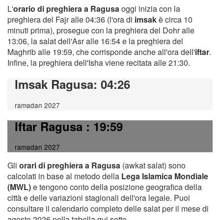
L'
orario di preghiera a Ragusa
oggi inizia con la
preghiera del Fajr alle 04:36 (l'ora di
imsak
è circa 10
minuti prima), prosegue con la preghiera del Dohr alle
13:06, la salat dell'Asr alle 16:54 e la preghiera del
Maghrib alle 19:59, che corrisponde anche all'ora dell'
iftar
.
Infine, la preghiera dell'Isha viene recitata alle 21:30.
Imsak Ragusa
: 04:26
ramadan 2027
Iftar Ragusa
: 19:59
ramadan 2027
Gli
orari di preghiera a Ragusa
(awkat salat) sono
calcolati in base al metodo della
Lega Islamica Mondiale
(MWL)
e tengono conto della posizione geografica della
città e delle variazioni stagionali dell'ora legale. Puoi
consultare il calendario completo delle salat per il mese di
agosto 2026 nella tabella qui sotto.