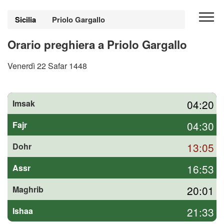
Sicilia
Priolo Gargallo
Orario preghiera a Priolo Gargallo
Venerdì 22 Safar 1448
04:20
Imsak
04:30
Fajr
13:05
Dohr
16:53
Assr
20:01
Maghrib
21:33
Ishaa