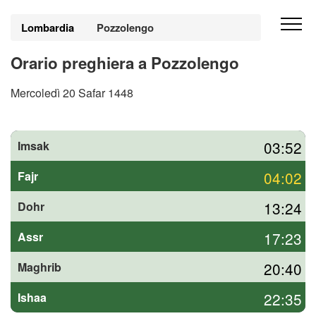
Lombardia
Pozzolengo
Orario preghiera a Pozzolengo
Mercoledì 20 Safar 1448
03:52
Imsak
04:02
Fajr
13:24
Dohr
17:23
Assr
20:40
Maghrib
22:35
Ishaa