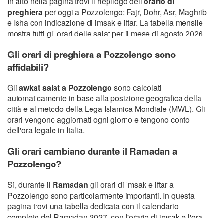
In alto nella pagina trovi il riepilogo dell'
orario di
preghiera
per oggi a Pozzolengo: Fajr, Dohr, Asr, Maghrib
e Isha con indicazione di imsak e iftar. La tabella mensile
mostra tutti gli orari delle salat per il mese di agosto 2026.
Gli orari di preghiera a Pozzolengo sono
affidabili?
Gli
awkat salat a Pozzolengo
sono calcolati
automaticamente in base alla posizione geografica della
città e al metodo della Lega Islamica Mondiale (MWL). Gli
orari vengono aggiornati ogni giorno e tengono conto
dell'ora legale in Italia.
Gli orari cambiano durante il Ramadan a
Pozzolengo?
Sì, durante il
Ramadan
gli orari di imsak e iftar a
Pozzolengo sono particolarmente importanti. In questa
pagina trovi una tabella dedicata con il calendario
completo del Ramadan 2027, con l'orario di imsak e l'ora