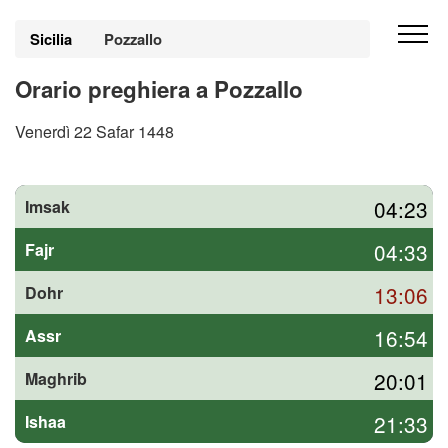
Sicilia
Pozzallo
Orario preghiera a Pozzallo
Venerdì 22 Safar 1448
04:23
Imsak
04:33
Fajr
13:06
Dohr
16:54
Assr
20:01
Maghrib
21:33
Ishaa