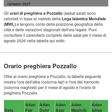
ramadan 2027
Gli
orari di preghiera a Pozzallo
(awkat salat) sono
calcolati in base al metodo della
Lega Islamica Mondiale
(MWL)
e tengono conto della posizione geografica della
città e delle variazioni stagionali dell'ora legale. Puoi
consultare il calendario completo delle salat per il mese di
agosto 2026 nella tabella qui sotto.
Orario preghiera Pozzallo
Oltre al orario preghiera a Pozzallo, la tabella seguente
mostra l'ora dell'alba (colonna fajr) e l'ora del tramonto
(colonna maghreb) per il mese di agosto e l'orario di
preghiera Pozzallo.
Adan
Adan
Adan
Adan
Adan
Data
Fajr
Dohr
Assr
Maghrib
Ishaa