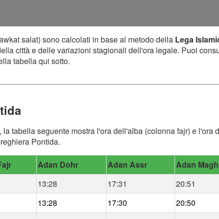
awkat salat) sono calcolati in base al metodo della
Lega Islami
lla città e delle variazioni stagionali dell'ora legale. Puoi cons
lla tabella qui sotto.
tida
, la tabella seguente mostra l'ora dell'alba (colonna fajr) e l'or
 preghiera Pontida.
ajr
Adan Dohr
Adan Assr
Adan Magh
13:28
17:31
20:51
13:28
17:30
20:50