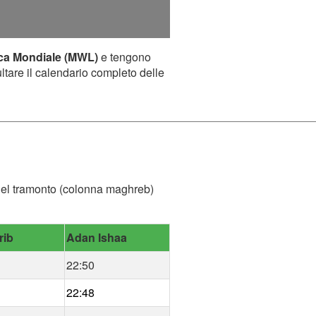
ca Mondiale (MWL)
e tengono
ultare il calendario completo delle
a del tramonto (colonna maghreb)
rib
Adan Ishaa
22:50
22:48