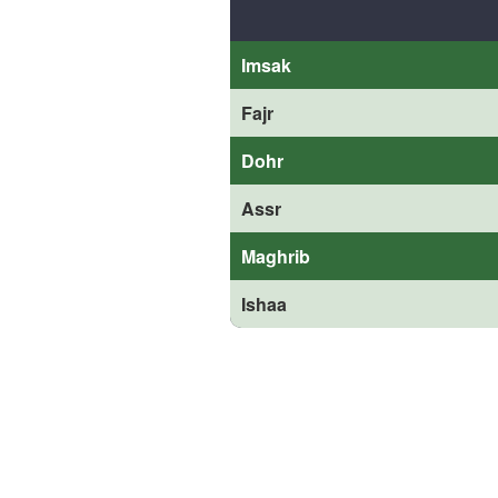
Imsak
Fajr
Dohr
Assr
Maghrib
Ishaa