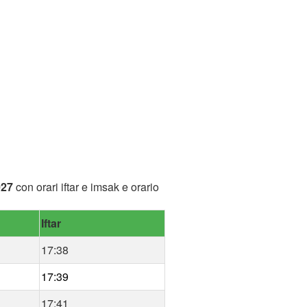
027
con orari iftar e imsak e orario
Iftar
17:38
17:39
17:41