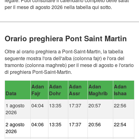
legale. Puoi consultare il calendario completo delle salat
per il mese di agosto 2026 nella tabella qui sotto.
Orario preghiera Pont Saint Martin
Oltre al orario preghiera a Pont-Saint-Martin, la tabella
seguente mostra l'ora dell'alba (colonna fajr) e l'ora del
tramonto (colonna maghreb) per il mese di agosto e l'orario
di preghiera Pont-Saint-Martin.
Adan
Adan
Adan
Adan
Adan
Data
Fajr
Dohr
Assr
Maghrib
Ishaa
1 agosto
04:04
13:35
17:37
20:57
22:56
2026
2 agosto
04:06
13:35
17:37
20:56
22:54
2026