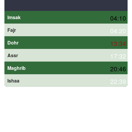
04:10
Imsak
04:20
Fajr
13:34
Dohr
17:32
Assr
20:46
Maghrib
22:39
Ishaa